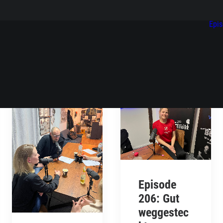
Epi
Episode
206: Gut
weggestec