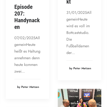
kt
Episode
31/01/2025All
207:
gemeinHeute
Handynack
wird es voll im
en
Bottcaststudio.
07/02/2025All
Die
gemeinHeute
Fußballdamen
heißt es Haltung
der…
annehmen denn
heute kommen
by Peter Metzen
zwei…
by Peter Metzen