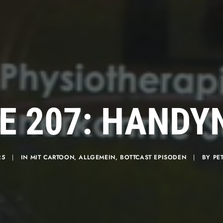
E 207: HAND
25
|
IN
MIT CARTOON
,
ALLGEMEIN
,
BOTTCAST EPISODEN
|
BY
PE