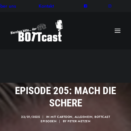
ber uns
Kontakt
EPISODE 205: MACH DIE
SCHERE
23/01/2025
|
IN
MIT CARTOON
,
ALLGEMEIN
,
BOTTCAST
EPISODEN
|
BY
PETER METZEN