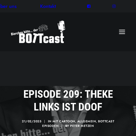
ber uns
Kontakt
EPISODE 209: THEKE
LINKS IST DOOF
21/02/2025
|
IN
MIT CARTOON
,
ALLGEMEIN
,
BOTTCAST
EPISODEN
|
BY
PETER METZEN