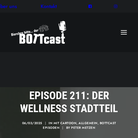
ber uns
Kontakt
EPISODE 211: DER
WELLNESS STADTTEIL
06/03/2025
|
IN
MIT CARTOON
,
ALLGEMEIN
,
BOTTCAST
EPISODEN
|
BY
PETER METZEN