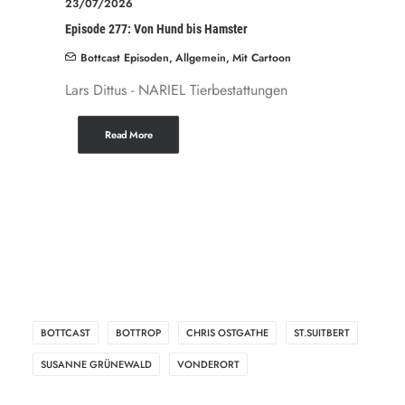
23/07/2026
Episode 277: Von Hund bis Hamster
Bottcast Episoden
,
Allgemein
,
Mit Cartoon
Lars Dittus - NARIEL Tierbestattungen
Read More
BOTTCAST
BOTTROP
CHRIS OSTGATHE
ST.SUITBERT
SUSANNE GRÜNEWALD
VONDERORT