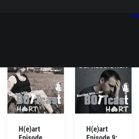
Epi
H(e)art
H(e)art
Episode
Episode 9: