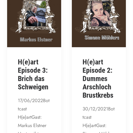
H(e)art
H(e)art
Episode 2:
Episode 3:
Dummes
Brich das
Arschloch
Schweigen
Brustkrebs
17/06/2022Bot
30/12/2021Bot
tcast
tcast
H(e)artGast:
H(e)artGast:
Markus Elstner