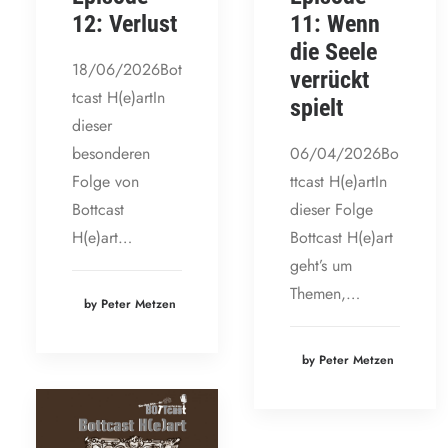
12: Verlust
11: Wenn
die Seele
18/06/2026Bot
verrückt
tcast H(e)artIn
spielt
dieser
besonderen
06/04/2026Bo
Folge von
ttcast H(e)artIn
Bottcast
dieser Folge
H(e)art…
Bottcast H(e)art
geht’s um
Themen,…
by Peter Metzen
by Peter Metzen