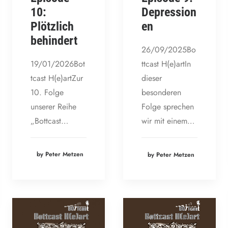
10:
Depression
Plötzlich
en
behindert
26/09/2025Bo
19/01/2026Bot
ttcast H(e)artIn
tcast H(e)artZur
dieser
10. Folge
besonderen
unserer Reihe
Folge sprechen
„Bottcast…
wir mit einem…
by Peter Metzen
by Peter Metzen