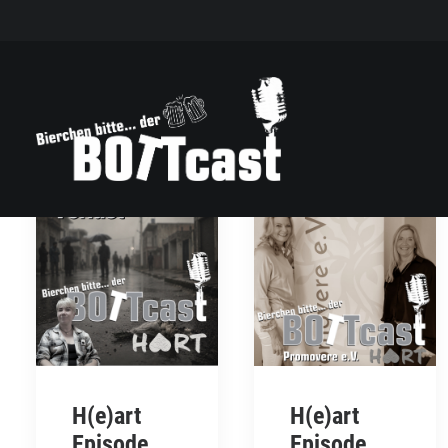
H(e)art
H(e)art
Episode
Episode