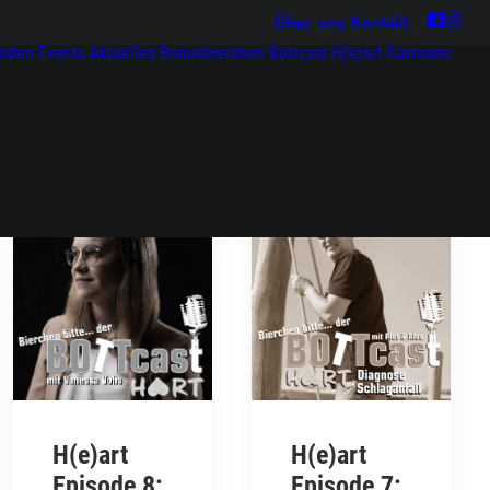
Über uns
Kontakt
soden
Events
Aktuelles
Bonusbierchen
Bottcast H(e)art
Cartoons
H(e)art
H(e)art
Episode 8:
Episode 7: