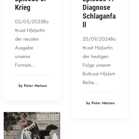
Krieg
Diagnose
Schlaganfa
02/05/2025Bo
ll
ttcast H(e)artIn
der neusten
20/09/2024Bo
Ausgabe
ttcast H(e)artIn
unseres
der heutigen
Formats…
Folge unserer
Bottcast H(e)art-
Reihe…
by Peter Metzen
by Peter Metzen