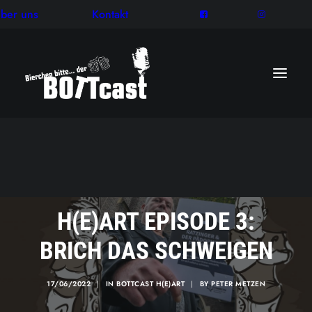
ber uns
Kontakt
H(E)ART EPISODE 3:
BRICH DAS SCHWEIGEN
17/06/2022
|
IN
BOTTCAST H(E)ART
|
BY
PETER METZEN