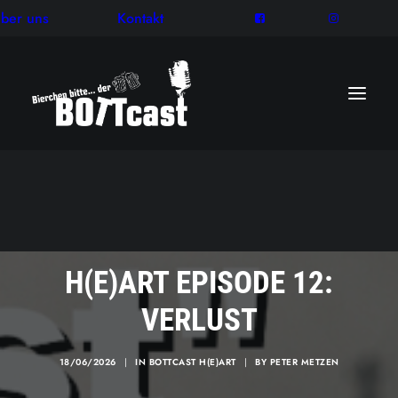
ber uns
Kontakt
H(E)ART EPISODE 12:
VERLUST
18/06/2026
|
IN
BOTTCAST H(E)ART
|
BY
PETER METZEN