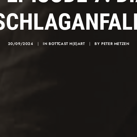
SCHLAGANFAL
20/09/2024
|
IN
BOTTCAST H(E)ART
|
BY
PETER METZEN