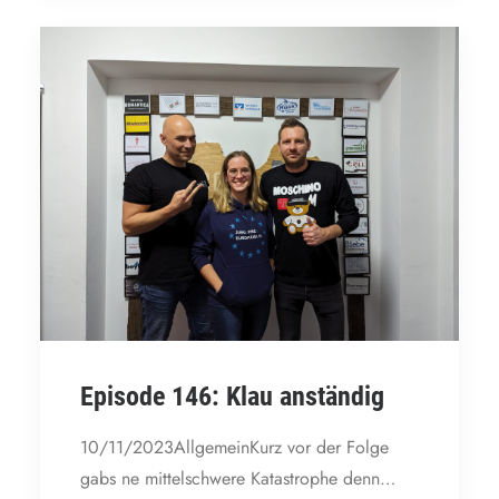
Episode 146: Klau anständig
10/11/2023AllgemeinKurz vor der Folge
gabs ne mittelschwere Katastrophe denn…