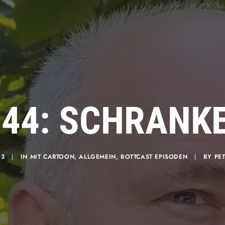
144: SCHRANKE
23
|
IN
MIT CARTOON
,
ALLGEMEIN
,
BOTTCAST EPISODEN
|
BY
PE