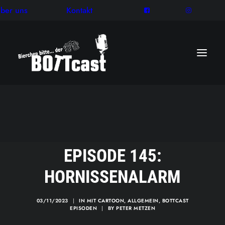
ber uns
Kontakt
EPISODE 145:
HORNISSENALARM
03/11/2023
|
IN
MIT CARTOON
,
ALLGEMEIN
,
BOTTCAST
EPISODEN
|
BY
PETER METZEN