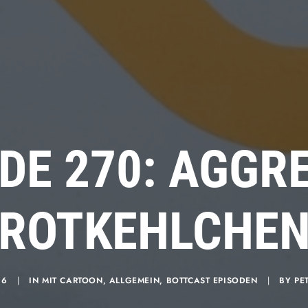
DE 270: AGGR
ROTKEHLCHE
26
|
IN
MIT CARTOON
,
ALLGEMEIN
,
BOTTCAST EPISODEN
|
BY
PE