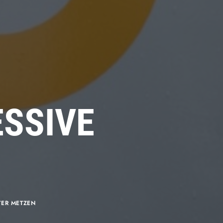
ESSIVE
N
TER METZEN