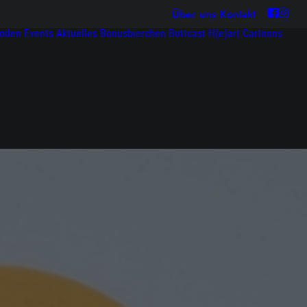
Über uns
Kontakt
soden
Events
Aktuelles
Bonusbierchen
Bottcast H(e)art
Cartoons