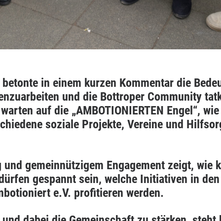
 betonte in einem kurzen Kommentar die Bedeu
zuarbeiten und die Bottroper Community tatkrä
 warten auf die „AMBOTIONIERTEN Engel“, wie 
iedene soziale Projekte, Vereine und Hilfsorga
 und gemeinnützigem Engagement zeigt, wie kre
dürfen gespannt sein, welche Initiativen in 
otioniert e.V. profitieren werden.
un und dabei die Gemeinschaft zu stärken, steht