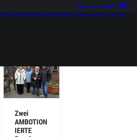
Über uns
Kontakt
soden
Events
Aktuelles
Bonusbierchen
Bottcast H(e)art
Cartoons
Zwei
AMBOTION
IERTE