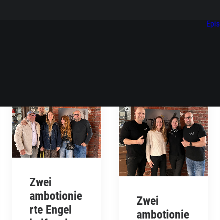
Epi
Zwei
ambotionie
Zwei
rte Engel
ambotionie