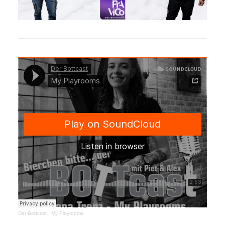
Der Bottcast
·
My Playrooms