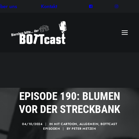
ber uns
Kontakt
EPISODE 190: BLUMEN
VOR DER STRECKBANK
04/10/2024
|
IN
MIT CARTOON
,
ALLGEMEIN
,
BOTTCAST
EPISODEN
|
BY
PETER METZEN