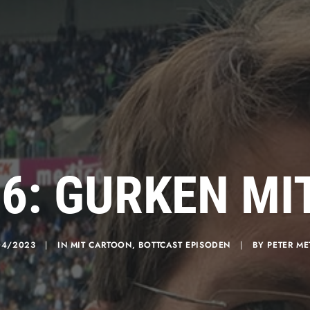
16: GURKEN MI
04/2023
|
IN
MIT CARTOON
,
BOTTCAST EPISODEN
|
BY
PETER ME