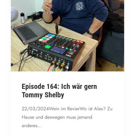
Episode 164: Ich wär gern
Tommy Shelby
22/03/2024Wein im RevierWo ist Alex? Zu
Hause und deswegen muss jemand
anderes…