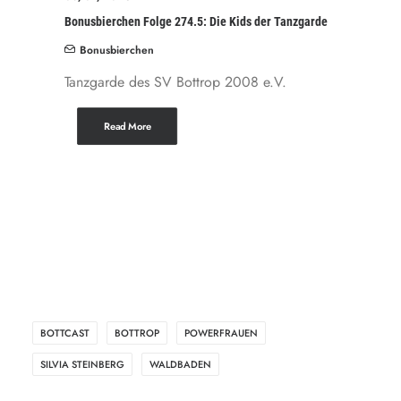
Bonusbierchen Folge 274.5: Die Kids der Tanzgarde
Bonusbierchen
Tanzgarde des SV Bottrop 2008 e.V.
Read More
BOTTCAST
BOTTROP
POWERFRAUEN
SILVIA STEINBERG
WALDBADEN