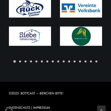
©2023 BOTTCAST – BIERCHEN BITTE!
DATENSCHUTZ
|
IMPRESSUM