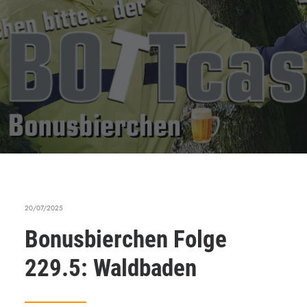
20/07/2025
Bonusbierchen Folge
229.5: Waldbaden