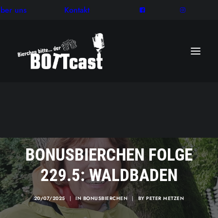
ber uns
Kontakt
BONUSBIERCHEN FOLGE
229.5: WALDBADEN
20/07/2025
|
IN
BONUSBIERCHEN
|
BY
PETER METZEN