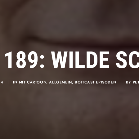
 189: WILDE 
24
|
IN
MIT CARTOON
,
ALLGEMEIN
,
BOTTCAST EPISODEN
|
BY
PE