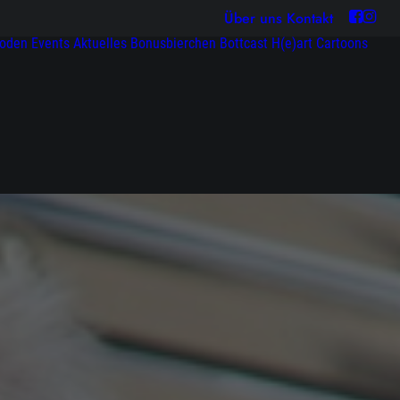
Über uns
Kontakt
soden
Events
Aktuelles
Bonusbierchen
Bottcast H(e)art
Cartoons