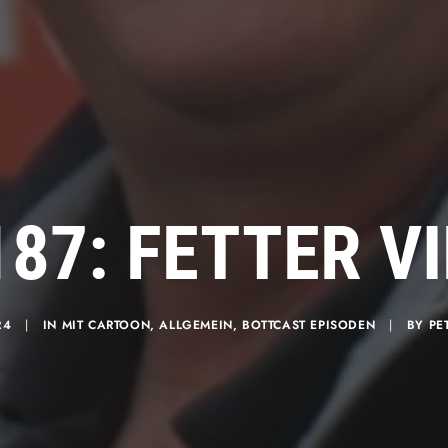
187: FETTER 
24
|
IN
MIT CARTOON
,
ALLGEMEIN
,
BOTTCAST EPISODEN
|
BY
PE