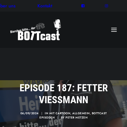
ber uns
Kontakt
EPISODE 187: FETTER
VIESSMANN
06/09/2024
|
IN
MIT CARTOON
,
ALLGEMEIN
,
BOTTCAST
EPISODEN
|
BY
PETER METZEN