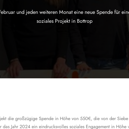
bruar und jeden weiteren Monat eine neue Spende für ein
soziales Projekt in Bottrop
rojekt die großzügige Spende in Höhe von 550€, die von der Sieb
ie für das Jahr 2024 ein eindrucksvolles soziales Engagement in Höh