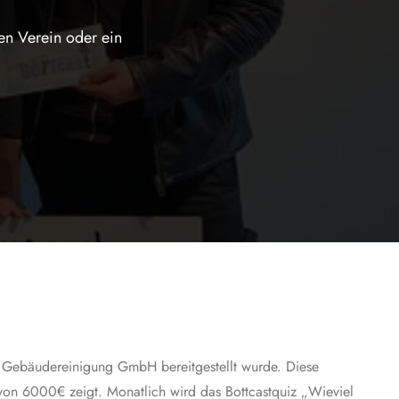
en Verein oder ein
e Gebäudereinigung GmbH bereitgestellt wurde. Diese
e von 6000€ zeigt. Monatlich wird das Bottcastquiz „Wieviel