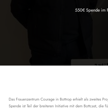
550€ Spende im Fe
Das Frauenzentrum Courage in Bottrop erhielt als zweites P
Spende ist Teil der breiteren Initiative mit dem Bottcast, d