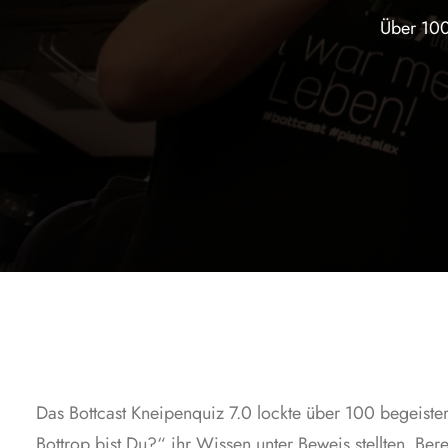
Über 100
Das Bottcast Kneipenquiz 7.0 lockte über 100 begeiste
Bottrop bist Du?“ ihr Wissen unter Beweis stellten. Be