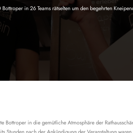
 Bottroper in 26 Teams rätselten um den begehrten Kneipen
rte Bottroper in die gemütliche Atmosphäre der Rathausschä
reits Stunden nach der Ankündigung der Veranstaltung waren 