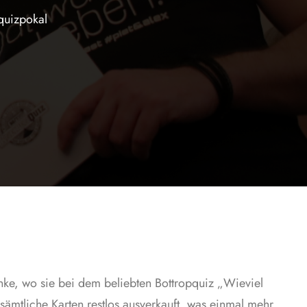
quizpokal
nke, wo sie bei dem beliebten Bottropquiz „Wieviel
sämtliche Karten restlos ausverkauft, was einmal mehr