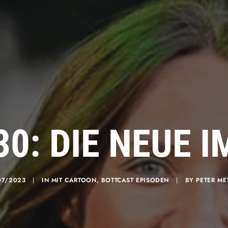
30: DIE NEUE 
07/2023
|
IN
MIT CARTOON
,
BOTTCAST EPISODEN
|
BY
PETER ME