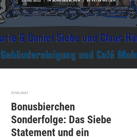
27/06/2023
|
IN
BONUSBIERCHEN
|
BY
PETER METZEN
27/06/2023
Bonusbierchen
Sonderfolge: Das Siebe
Statement und ein