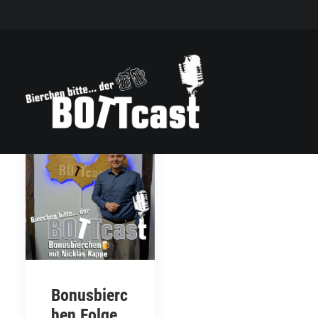
Bonusbierc
hen Folge