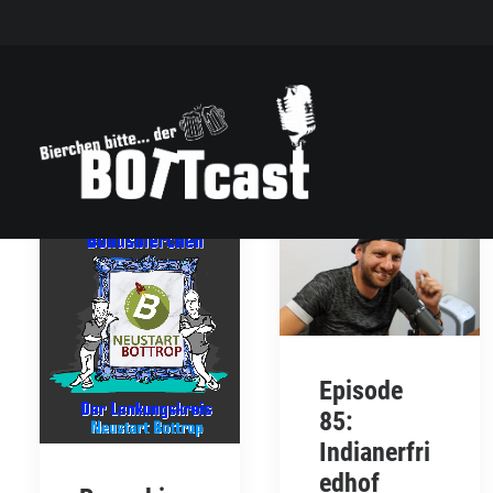
Episode
85:
Indianerfri
edhof