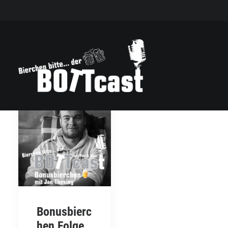
Bonusbierc
hen Folge