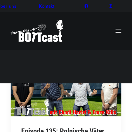
ber uns
Kontakt
Episode 135: Polnische Väter