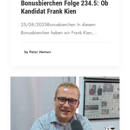
Bonusbierchen Folge 234.5: Ob
Kandidat Frank Kien
25/08/2025Bonusbierchen In diesem
Bonusbierchen haben wir Frank Kien,…
by Peter Metzen