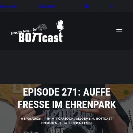
ber uns
Kontakt
EPISODE 271: AUFFE
FRESSE IM EHRENPARK
04/06/2026
|
IN
MIT CARTOON
,
ALLGEMEIN
,
BOTTCAST
EPISODEN
|
BY
PETER METZEN