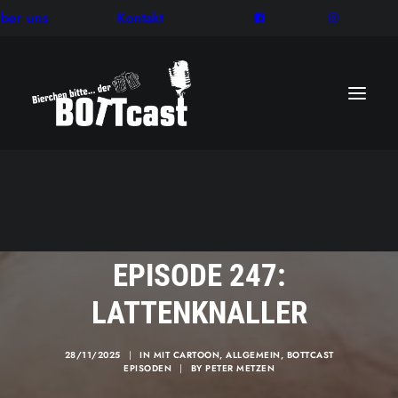
ber uns
Kontakt
EPISODE 247:
LATTENKNALLER
28/11/2025
|
IN
MIT CARTOON
,
ALLGEMEIN
,
BOTTCAST
EPISODEN
|
BY
PETER METZEN