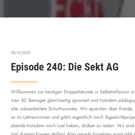
09/10/2025
Episode 240: Die Sekt AG
Willkommen zur heutigen Doppeltstunde in Selbstreflexion un
man 30 Teenager gleichzeitig ignoriert und trotzdem pädagog
alte unbearbeitete Schultraumata. Wir sprechen über Kreide,
so im Lehrerzimmer und gibt’s eigentlich noch Tageslichtpro
abends trotzdem noch Lust haben, drüber zu reden. Wir sind
mal dumme Fragen stellen! Also gerade hinsetzen sonst gibt e