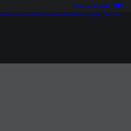
Über uns
Kontakt
soden
Events
Aktuelles
Bonusbierchen
Bottcast H(e)art
Cartoons