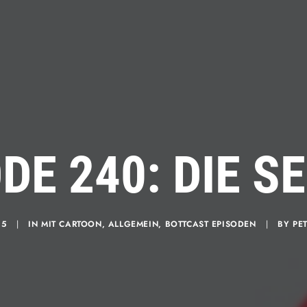
DE 240: DIE S
25
|
IN
MIT CARTOON
,
ALLGEMEIN
,
BOTTCAST EPISODEN
|
BY
PE