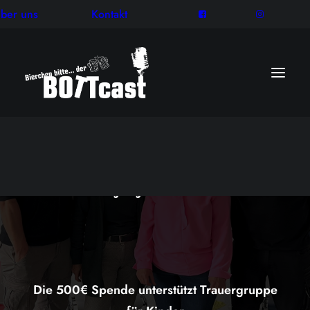
ber uns
Kontakt
13/10/2024
Der Bottcast wieder in Bottrop unterwegs mit der
Siebe Gebäudereinigung.
Eine Herzensangelegenheit mit Vorbildfunktion
Die 500€ Spende unterstützt Trauergruppe