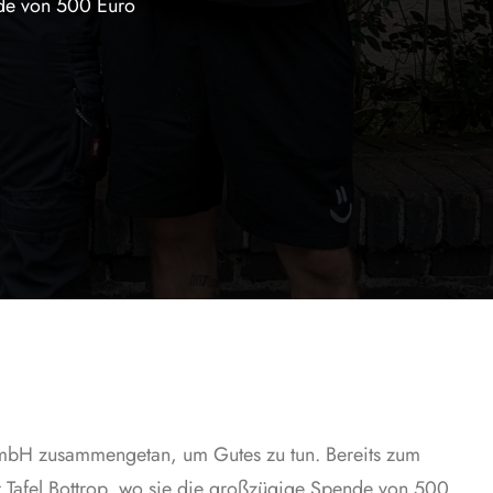
nde von 500 Euro
GmbH zusammengetan, um Gutes zu tun. Bereits zum
r Tafel Bottrop, wo sie die großzügige Spende von 500