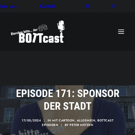
ber uns
Kontakt
EPISODE 171: SPONSOR
DER STADT
17/05/2024
|
IN
MIT CARTOON
,
ALLGEMEIN
,
BOTTCAST
EPISODEN
|
BY
PETER METZEN