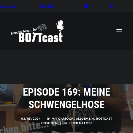
ber uns
Kontakt
EPISODE 169: MEINE
SCHWENGELHOSE
03/05/2024
|
IN
MIT CARTOON
,
ALLGEMEIN
,
BOTTCAST
EPISODEN
|
BY
PETER METZEN