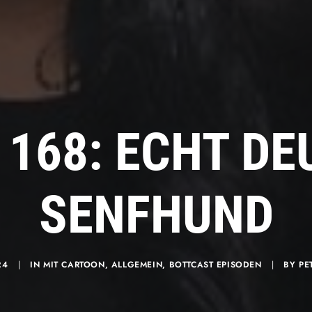
 168: ECHT D
SENFHUND
24
|
IN
MIT CARTOON
,
ALLGEMEIN
,
BOTTCAST EPISODEN
|
BY
PE