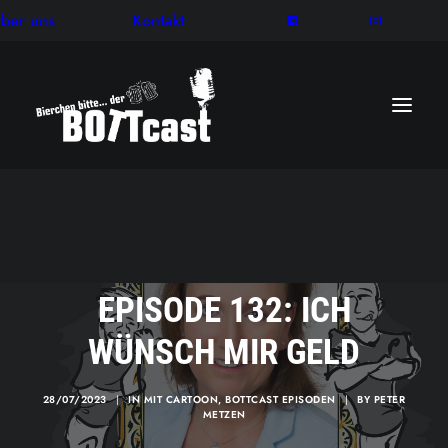
ber uns
Kontakt
EPISODE 132: ICH
WÜNSCH MIR GELD
28/07/2023
|
IN
MIT CARTOON
,
BOTTCAST EPISODEN
|
BY
PETER
METZEN