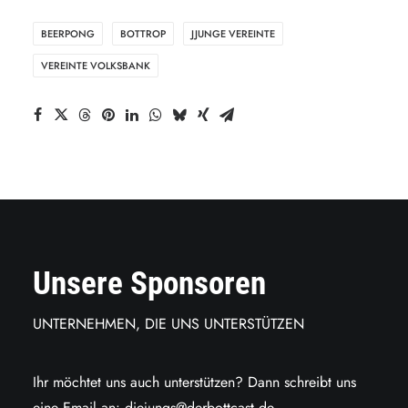
BEERPONG
BOTTROP
JJUNGE VEREINTE
VEREINTE VOLKSBANK
Unsere Sponsoren
UNTERNEHMEN, DIE UNS UNTERSTÜTZEN
Ihr möchtet uns auch unterstützen? Dann schreibt uns
eine Email an:
diejungs@derbottcast.de