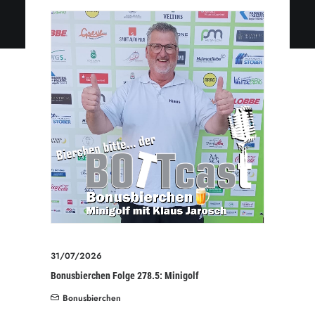
31/07/2026
Bonusbierchen Folge 278.5: Minigolf
Bonusbierchen