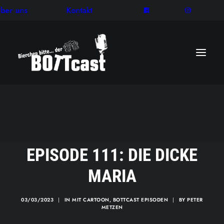
ber uns
Kontakt
EPISODE 111: DIE DICKE
MARIA
03/03/2023
|
IN
MIT CARTOON
,
BOTTCAST EPISODEN
|
BY
PETER
METZEN