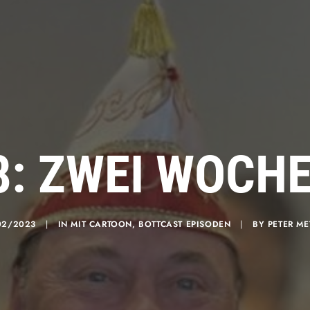
8: ZWEI WOCHE
02/2023
|
IN
MIT CARTOON
,
BOTTCAST EPISODEN
|
BY
PETER ME