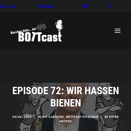
ber uns
Kontakt
EPISODE 72: WIR HASSEN
BIENEN
29/04/2022
|
IN
MIT CARTOON
,
BOTTCAST EPISODEN
|
BY
PETER
METZEN