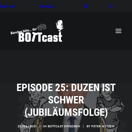
ber uns
Kontakt
EPISODE 25: DUZEN IST
SCHWER
(JUBILÄUMSFOLGE)
23/04/2021
|
IN
BOTTCAST EPISODEN
|
BY
PETER METZEN