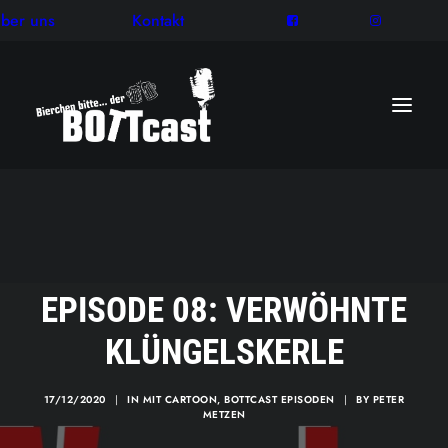
ber uns
Kontakt
EPISODE 08: VERWÖHNTE
KLÜNGELSKERLE
17/12/2020
|
IN
MIT CARTOON
,
BOTTCAST EPISODEN
|
BY
PETER
METZEN