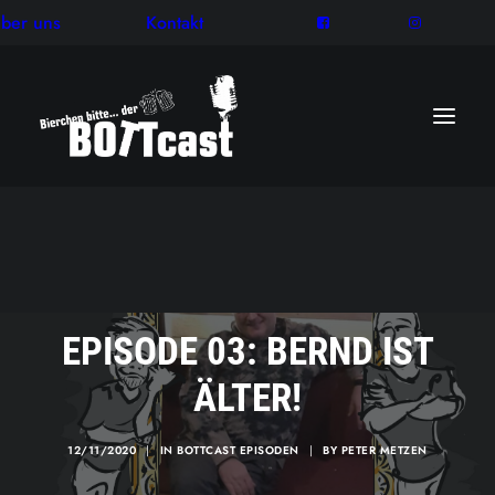
ber uns
Kontakt
EPISODE 03: BERND IST
ÄLTER!
12/11/2020
|
IN
BOTTCAST EPISODEN
|
BY
PETER METZEN